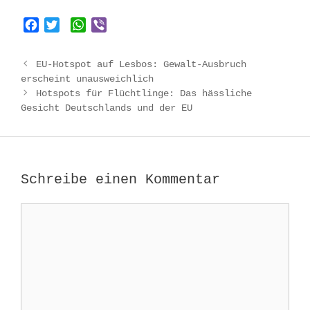
F
T
W
V
a
w
h
i
c
i
a
b
Beitrags-
EU-Hotspot auf Lesbos: Gewalt-Ausbruch
e
t
t
e
Navigation
erscheint unausweichlich
b
t
s
r
Hotspots für Flüchtlinge: Das hässliche
o
e
A
Gesicht Deutschlands und der EU
o
r
p
k
p
Schreibe einen Kommentar
Kommentar