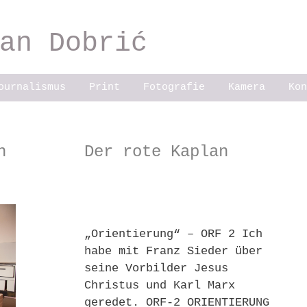
an Dobrić
ournalismus
Print
Fotografie
Kamera
Kon
n
Der rote Kaplan
„Orientierung“ – ORF 2 Ich
habe mit Franz Sieder über
seine Vorbilder Jesus
Christus und Karl Marx
geredet. ORF-2 ORIENTIERUNG