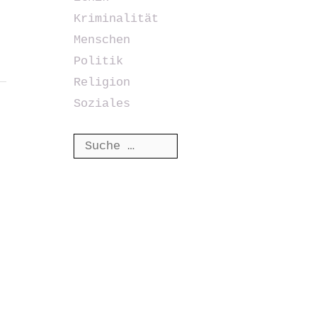
Kriminalität
Menschen
Politik
Religion
Soziales
Suche
nach: