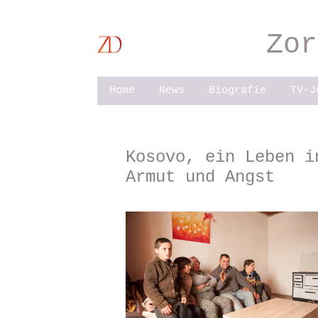
ringe
m
Zor
halt
Home
News
Biografie
TV-J
Kosovo, ein Leben i
Armut und Angst